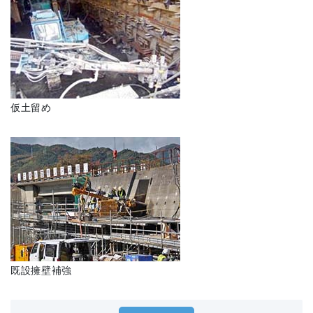
仮土留め
既設擁壁補強