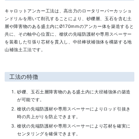
キャロットアンカー工法は、高出力のロータリーパーカッショ
ンドリルを用いて削孔することにより、砂礫層、玉石を含む土
層や障害物のある盛土内にØ170mmのアンカー体を築造すると
共に、その軸中心位置に、槍状の先端防護材や専用スペーサー
を装着した引張り芯材を貫入し、中径棒状補強体を構築する地
山補強土工法です。
工法の特徴
砂礫、玉石土層障害物のある盛土内に大径補強体の築造
が可能です。
槍状の先端防護材や専用スペーサーによりロッド引抜き
時の共上がりを防止できます。
槍状の先端防護材や専用スペーサーにより芯材を確実に
センタリングを確保できます。